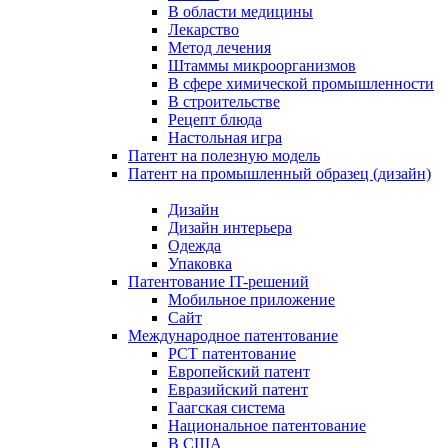
В области медицины
Лекарство
Метод лечения
Штаммы микроорганизмов
В сфере химической промышленности
В строительстве
Рецепт блюда
Настольная игра
Патент на полезную модель
Патент на промышленный образец (дизайн)
Дизайн
Дизайн интерьера
Одежда
Упаковка
Патентование IT-решений
Мобильное приложение
Сайт
Международное патентование
PCT патентование
Европейский патент
Евразийский патент
Гаагская система
Национальное патентование
В США