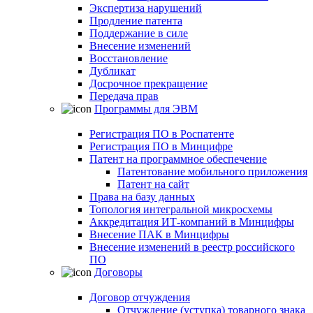
Экспертиза нарушений
Продление патента
Поддержание в силе
Внесение изменений
Восстановление
Дубликат
Досрочное прекращение
Передача прав
Программы для ЭВМ
Регистрация ПО в Роспатенте
Регистрация ПО в Минцифре
Патент на программное обеспечение
Патентование мобильного приложения
Патент на сайт
Права на базу данных
Топология интегральной микросхемы
Аккредитация ИТ-компаний в Минцифры
Внесение ПАК в Минцифры
Внесение изменений в реестр российского
ПО
Договоры
Договор отчуждения
Отчуждение (уступка) товарного знака