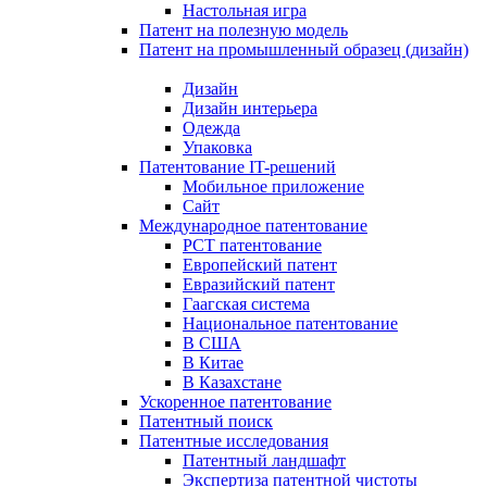
Настольная игра
Патент на полезную модель
Патент на промышленный образец (дизайн)
Дизайн
Дизайн интерьера
Одежда
Упаковка
Патентование IT-решений
Мобильное приложение
Сайт
Международное патентование
PCT патентование
Европейский патент
Евразийский патент
Гаагская система
Национальное патентование
В США
В Китае
В Казахстане
Ускоренное патентование
Патентный поиск
Патентные исследования
Патентный ландшафт
Экспертиза патентной чистоты