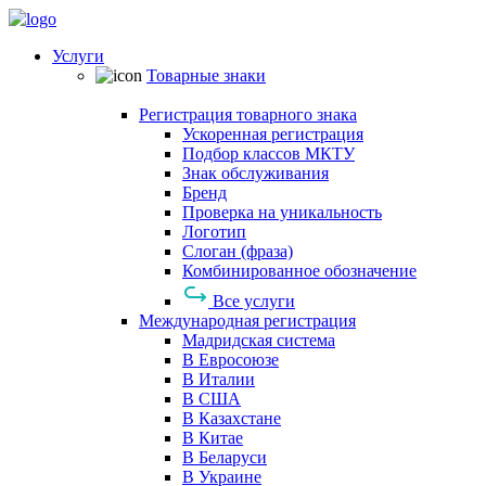
Услуги
Товарные знаки
Регистрация товарного знака
Ускоренная регистрация
Подбор классов МКТУ
Знак обслуживания
Бренд
Проверка на уникальность
Логотип
Слоган (фраза)
Комбинированное обозначение
Все услуги
Международная регистрация
Мадридская система
В Евросоюзе
В Италии
В США
В Казахстане
В Китае
В Беларуси
В Украине