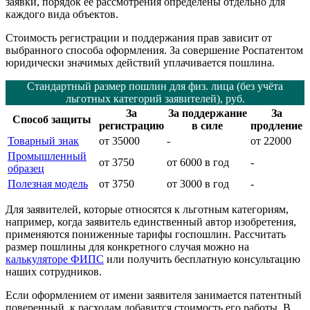
заявки, порядок её рассмотрения определены отдельно для
каждого вида объектов.
Стоимость регистрации и поддержания прав зависит от
выбранного способа оформления. За совершение Роспатентом
юридически значимых действий уплачивается пошлина.
Стандартный размер пошлин для физ. лица (без учёта
льготных категорий заявителей), руб.
За
За поддержание
За
Способ защиты
регистрацию
в силе
продление
Товарный знак
от 35000
-
от 22000
Промышленный
от 3750
от 6000 в год
-
образец
Полезная модель
от 3750
от 3000 в год
-
Для заявителей, которые относятся к льготным категориям,
например, когда заявитель единственный автор изобретения,
применяются пониженные тарифы госпошлин. Рассчитать
размер пошлины для конкретного случая можно на
калькуляторе ФИПС
или получить бесплатную консультацию
наших сотрудников.
Если оформлением от имени заявителя занимается патентный
поверенный, к расходам добавится стоимость его работы. В