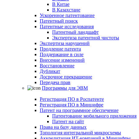
В Китае
В Казахстане
Ускоренное патентование
Патентный поиск
Патентные исследования
Патентный ландшафт
Экспертиза патентной чистоты
Экспертиза нарушений
Продление патента
Поддержание в силе
Внесение изменений
Восстановление
Дубликат
Досрочное прекращение
Передача прав
Программы для ЭВМ
Регистрация ПО в Роспатенте
Регистрация ПО в Минцифре
Патент на программное обеспечение
Патентование мобильного приложения
Патент на сайт
Права на базу данных
Топология интегральной микросхемы
Аккредитация ИТ-компаний в Минцифры