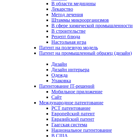
В области медицины
Лекарство
Метод лечения
Штаммы микроорганизмов
В сфере химической промышленности
В строительстве
Рецепт блюда
Настольная игра
Патент на полезную модель
Патент на промышленный образец (дизайн)
Дизайн
Дизайн интерьера
Одежда
Упаковка
Патентование IT-решений
Мобильное приложение
Сайт
Международное патентование
PCT патентование
Европейский патент
Евразийский патент
Гаагская система
Национальное патентование
В США