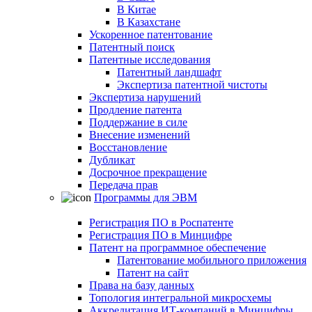
В Китае
В Казахстане
Ускоренное патентование
Патентный поиск
Патентные исследования
Патентный ландшафт
Экспертиза патентной чистоты
Экспертиза нарушений
Продление патента
Поддержание в силе
Внесение изменений
Восстановление
Дубликат
Досрочное прекращение
Передача прав
Программы для ЭВМ
Регистрация ПО в Роспатенте
Регистрация ПО в Минцифре
Патент на программное обеспечение
Патентование мобильного приложения
Патент на сайт
Права на базу данных
Топология интегральной микросхемы
Аккредитация ИТ-компаний в Минцифры