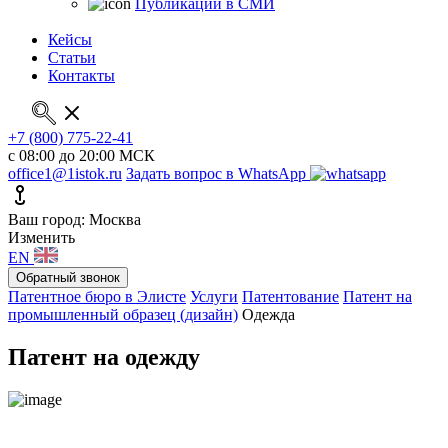
Публикации в СМИ
Кейсы
Статьи
Контакты
+7 (800) 775-22-41
с 08:00 до 20:00 МСК
office1@1istok.ru
Задать вопрос в WhatsApp
Ваш город: Москва
Изменить
EN
Обратный звонок
Патентное бюро в Элисте
Услуги
Патентование
Патент на
промышленный образец (дизайн)
Одежда
Патент на одежду