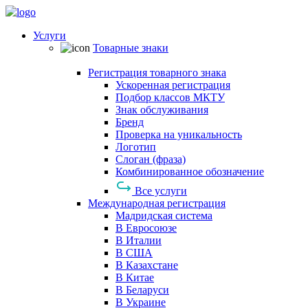
Услуги
Товарные знаки
Регистрация товарного знака
Ускоренная регистрация
Подбор классов МКТУ
Знак обслуживания
Бренд
Проверка на уникальность
Логотип
Слоган (фраза)
Комбинированное обозначение
Все услуги
Международная регистрация
Мадридская система
В Евросоюзе
В Италии
В США
В Казахстане
В Китае
В Беларуси
В Украине