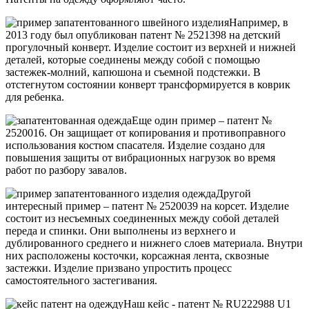
Например, в
2013 году был опубликован патент № 2521398 на детский
прогулочный конверт. Изделие состоит из верхней и нижней
деталей, которые соединены между собой с помощью
застежек-молний, капюшона и съемной подстежки. В
отстегнутом состоянии конверт трансформируется в коврик
для ребенка.
Еще один пример – патент №
2520016. Он защищает от копирования и противоправного
использования костюм спасателя. Изделие создано для
повышения защиты от вибрационных нагрузок во время
работ по разбору завалов.
Другой
интересный пример – патент № 2520039 на корсет. Изделие
состоит из несъемных соединенных между собой деталей
переда и спинки. Они выполнены из верхнего и
дублированного среднего и нижнего слоев материала. Внутри
них расположены косточки, корсажная лента, сквозные
застежки. Изделие призвано упростить процесс
самостоятельного застегивания.
Наш кейс - патент № RU222988 U1