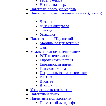
Рецепт блюда
Настольная игра
Патент на полезную модель
Патент на промышленный образец (дизайн)
Дизайн
Дизайн интерьера
Одежда
Упаковка
Патентование IT-решений
Мобильное приложение
Сайт
Международное патентование
PCT патентование
Европейский патент
Евразийский патент
Гаагская система
Национальное патентование
В США
В Китае
В Казахстане
Ускоренное патентование
Патентный поиск
Патентные исследования
Патентный ландшафт