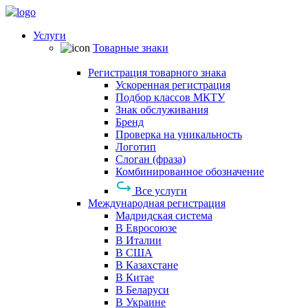
Услуги
Товарные знаки
Регистрация товарного знака
Ускоренная регистрация
Подбор классов МКТУ
Знак обслуживания
Бренд
Проверка на уникальность
Логотип
Слоган (фраза)
Комбинированное обозначение
Все услуги
Международная регистрация
Мадридская система
В Евросоюзе
В Италии
В США
В Казахстане
В Китае
В Беларуси
В Украине