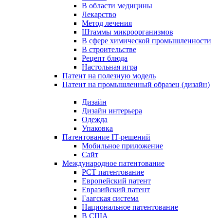
В области медицины
Лекарство
Метод лечения
Штаммы микроорганизмов
В сфере химической промышленности
В строительстве
Рецепт блюда
Настольная игра
Патент на полезную модель
Патент на промышленный образец (дизайн)
Дизайн
Дизайн интерьера
Одежда
Упаковка
Патентование IT-решений
Мобильное приложение
Сайт
Международное патентование
PCT патентование
Европейский патент
Евразийский патент
Гаагская система
Национальное патентование
В США