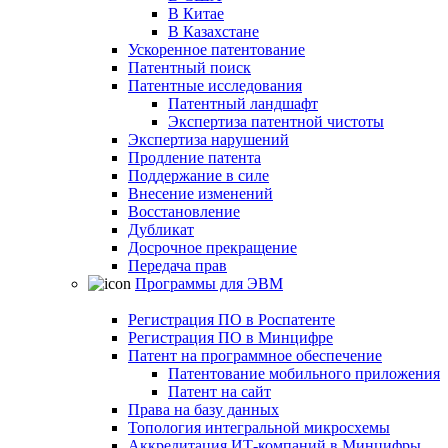
В Китае
В Казахстане
Ускоренное патентование
Патентный поиск
Патентные исследования
Патентный ландшафт
Экспертиза патентной чистоты
Экспертиза нарушений
Продление патента
Поддержание в силе
Внесение изменений
Восстановление
Дубликат
Досрочное прекращение
Передача прав
Программы для ЭВМ
Регистрация ПО в Роспатенте
Регистрация ПО в Минцифре
Патент на программное обеспечение
Патентование мобильного приложения
Патент на сайт
Права на базу данных
Топология интегральной микросхемы
Аккредитация ИТ-компаний в Минцифры