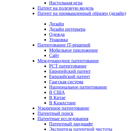
Настольная игра
Патент на полезную модель
Патент на промышленный образец (дизайн)
Дизайн
Дизайн интерьера
Одежда
Упаковка
Патентование IT-решений
Мобильное приложение
Сайт
Международное патентование
PCT патентование
Европейский патент
Евразийский патент
Гаагская система
Национальное патентование
В США
В Китае
В Казахстане
Ускоренное патентование
Патентный поиск
Патентные исследования
Патентный ландшафт
Экспертиза патентной чистоты