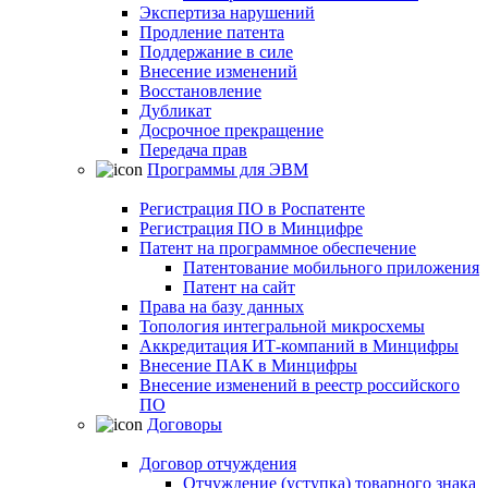
Экспертиза нарушений
Продление патента
Поддержание в силе
Внесение изменений
Восстановление
Дубликат
Досрочное прекращение
Передача прав
Программы для ЭВМ
Регистрация ПО в Роспатенте
Регистрация ПО в Минцифре
Патент на программное обеспечение
Патентование мобильного приложения
Патент на сайт
Права на базу данных
Топология интегральной микросхемы
Аккредитация ИТ-компаний в Минцифры
Внесение ПАК в Минцифры
Внесение изменений в реестр российского
ПО
Договоры
Договор отчуждения
Отчуждение (уступка) товарного знака