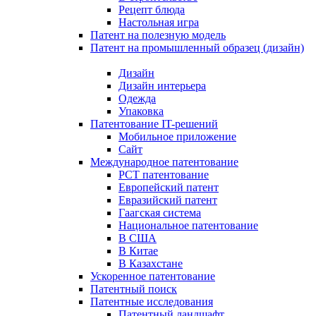
Рецепт блюда
Настольная игра
Патент на полезную модель
Патент на промышленный образец (дизайн)
Дизайн
Дизайн интерьера
Одежда
Упаковка
Патентование IT-решений
Мобильное приложение
Сайт
Международное патентование
PCT патентование
Европейский патент
Евразийский патент
Гаагская система
Национальное патентование
В США
В Китае
В Казахстане
Ускоренное патентование
Патентный поиск
Патентные исследования
Патентный ландшафт