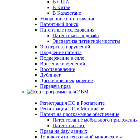
В США
В Китае
В Казахстане
Ускоренное патентование
Патентный поиск
Патентные исследования
Патентный ландшафт
Экспертиза патентной чистоты
Экспертиза нарушений
Продление патента
Поддержание в силе
Внесение изменений
Восстановление
Дубликат
Досрочное прекращение
Передача прав
Программы для ЭВМ
Регистрация ПО в Роспатенте
Регистрация ПО в Минцифре
Патент на программное обеспечение
Патентование мобильного приложения
Патент на сайт
Права на базу данных
Топология интегральной микросхемы