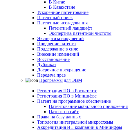
В Китае
В Казахстане
Ускоренное патентование
Патентный поиск
Патентные исследования
Патентный ландшафт
Экспертиза патентной чистоты
Экспертиза нарушений
Продление патента
Поддержание в силе
Внесение изменений
Восстановление
Дубликат
Досрочное прекращение
Передача прав
Программы для ЭВМ
Регистрация ПО в Роспатенте
Регистрация ПО в Минцифре
Патент на программное обеспечение
Патентование мобильного приложения
Патент на сайт
Права на базу данных
Топология интегральной микросхемы
Аккредитация ИТ-компаний в Минцифры