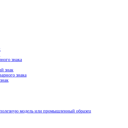
к
в
рного знака
ый знак
варного знака
знак
е, полезную модель или промышленный образец