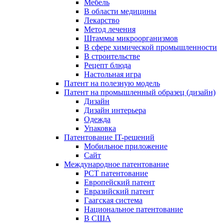
Мебель
В области медицины
Лекарство
Метод лечения
Штаммы микроорганизмов
В сфере химической промышленности
В строительстве
Рецепт блюда
Настольная игра
Патент на полезную модель
Патент на промышленный образец (дизайн)
Дизайн
Дизайн интерьера
Одежда
Упаковка
Патентование IT-решений
Мобильное приложение
Сайт
Международное патентование
PCT патентование
Европейский патент
Евразийский патент
Гаагская система
Национальное патентование
В США