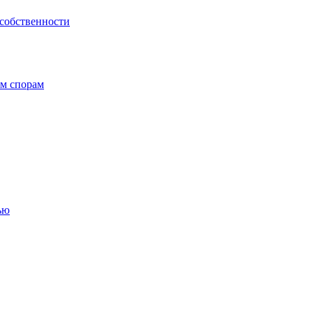
 собственности
ым спорам
ью