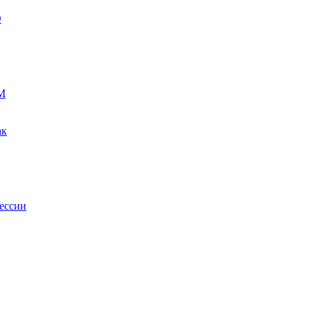
О
М
ак
ессии