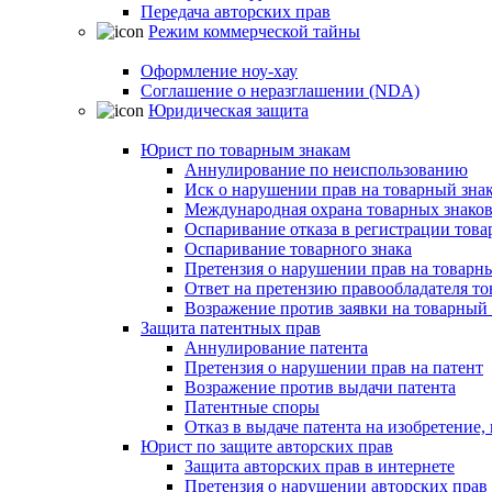
Передача авторских прав
Режим коммерческой тайны
Оформление ноу-хау
Соглашение о неразглашении (NDA)
Юридическая защита
Юрист по товарным знакам
Аннулирование по неиспользованию
Иск о нарушении прав на товарный зна
Международная охрана товарных знако
Оспаривание отказа в регистрации това
Оспаривание товарного знака
Претензия о нарушении прав на товарн
Ответ на претензию правообладателя то
Возражение против заявки на товарный 
Защита патентных прав
Аннулирование патента
Претензия о нарушении прав на патент
Возражение против выдачи патента
Патентные споры
Отказ в выдаче патента на изобретени
Юрист по защите авторских прав
Защита авторских прав в интернете
Претензия о нарушении авторских прав