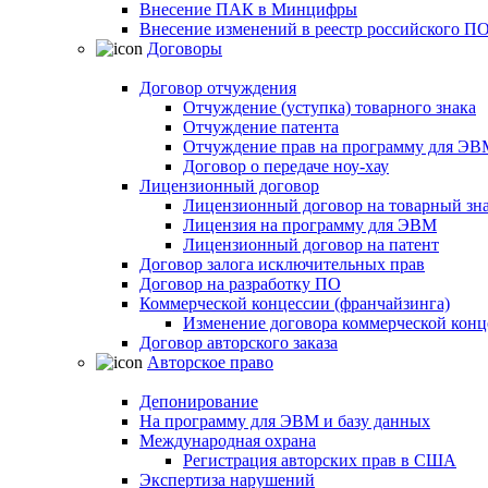
Внесение ПАК в Минцифры
Внесение изменений в реестр российского П
Договоры
Договор отчуждения
Отчуждение (уступка) товарного знака
Отчуждение патента
Отчуждение прав на программу для ЭВ
Договор о передаче ноу-хау
Лицензионный договор
Лицензионный договор на товарный зн
Лицензия на программу для ЭВМ
Лицензионный договор на патент
Договор залога исключительных прав
Договор на разработку ПО
Коммерческой концессии (франчайзинга)
Изменение договора коммерческой конц
Договор авторского заказа
Авторское право
Депонирование
На программу для ЭВМ и базу данных
Международная охрана
Регистрация авторских прав в США
Экспертиза нарушений