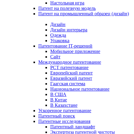
Настольная игра
Патент на полезную модель
Патент на промышленный образец (дизайн)
Дизайн
Дизайн интерьера
Одежда
Упаковка
Патентование IT-решений
Мобильное приложение
Сайт
Международное патентование
PCT патентование
Европейский патент
Евразийский патент
Гаагская система
Национальное патентование
В США
В Китае
В Казахстане
Ускоренное патентование
Патентный поиск
Патентные исследования
Патентный ландшафт
Экспертиза патентной чистоты