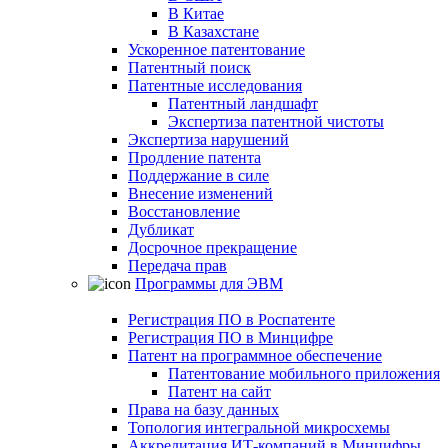
В Китае
В Казахстане
Ускоренное патентование
Патентный поиск
Патентные исследования
Патентный ландшафт
Экспертиза патентной чистоты
Экспертиза нарушений
Продление патента
Поддержание в силе
Внесение изменений
Восстановление
Дубликат
Досрочное прекращение
Передача прав
Программы для ЭВМ
Регистрация ПО в Роспатенте
Регистрация ПО в Минцифре
Патент на программное обеспечение
Патентование мобильного приложения
Патент на сайт
Права на базу данных
Топология интегральной микросхемы
Аккредитация ИТ-компаний в Минцифры