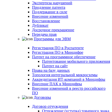
Экспертиза нарушений
Продление патента
Поддержание в силе
Внесение изменений
Восстановление
Дубликат
Досрочное прекращение
Передача прав
Программы для ЭВМ
Регистрация ПО в Роспатенте
Регистрация ПО в Минцифре
Патент на программное обеспечение
Патентование мобильного приложения
Патент на сайт
Права на базу данных
Топология интегральной микросхемы
Аккредитация ИТ-компаний в Минцифры
Внесение ПАК в Минцифры
Внесение изменений в реестр российского
ПО
Договоры
Договор отчуждения
Отчуждение (уступка) товарного знака