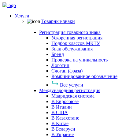
Услуги
Товарные знаки
Регистрация товарного знака
Ускоренная регистрация
Подбор классов МКТУ
Знак обслуживания
Бренд
Проверка на уникальность
Логотип
Слоган (фраза)
Комбинированное обозначение
Все услуги
Международная регистрация
Мадридская система
В Евросоюзе
В Италии
В США
В Казахстане
В Китае
В Беларуси
В Украине