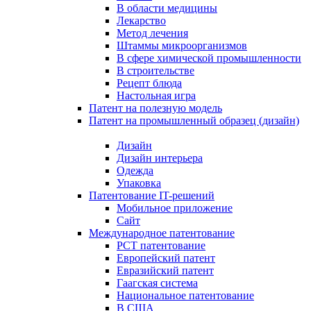
В области медицины
Лекарство
Метод лечения
Штаммы микроорганизмов
В сфере химической промышленности
В строительстве
Рецепт блюда
Настольная игра
Патент на полезную модель
Патент на промышленный образец (дизайн)
Дизайн
Дизайн интерьера
Одежда
Упаковка
Патентование IT-решений
Мобильное приложение
Сайт
Международное патентование
PCT патентование
Европейский патент
Евразийский патент
Гаагская система
Национальное патентование
В США