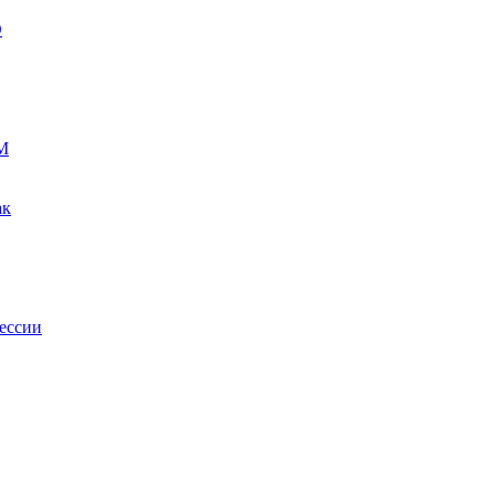
О
М
ак
ессии