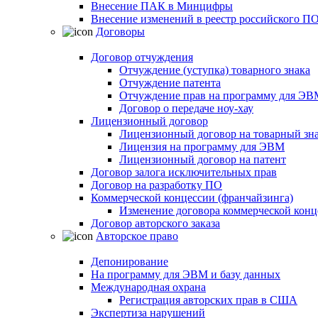
Внесение ПАК в Минцифры
Внесение изменений в реестр российского П
Договоры
Договор отчуждения
Отчуждение (уступка) товарного знака
Отчуждение патента
Отчуждение прав на программу для ЭВ
Договор о передаче ноу-хау
Лицензионный договор
Лицензионный договор на товарный зн
Лицензия на программу для ЭВМ
Лицензионный договор на патент
Договор залога исключительных прав
Договор на разработку ПО
Коммерческой концессии (франчайзинга)
Изменение договора коммерческой конц
Договор авторского заказа
Авторское право
Депонирование
На программу для ЭВМ и базу данных
Международная охрана
Регистрация авторских прав в США
Экспертиза нарушений