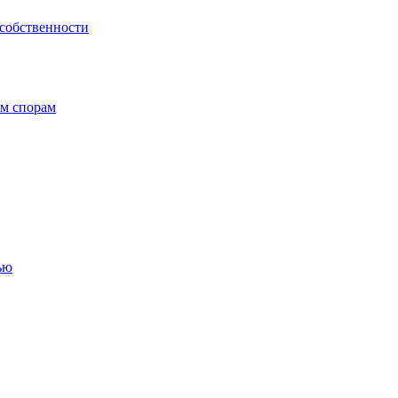
 собственности
ым спорам
ью