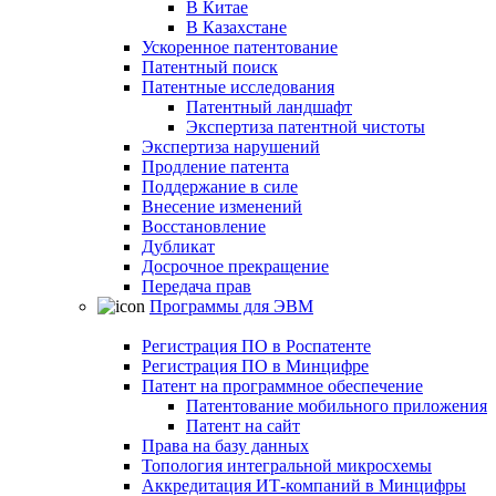
В Китае
В Казахстане
Ускоренное патентование
Патентный поиск
Патентные исследования
Патентный ландшафт
Экспертиза патентной чистоты
Экспертиза нарушений
Продление патента
Поддержание в силе
Внесение изменений
Восстановление
Дубликат
Досрочное прекращение
Передача прав
Программы для ЭВМ
Регистрация ПО в Роспатенте
Регистрация ПО в Минцифре
Патент на программное обеспечение
Патентование мобильного приложения
Патент на сайт
Права на базу данных
Топология интегральной микросхемы
Аккредитация ИТ-компаний в Минцифры