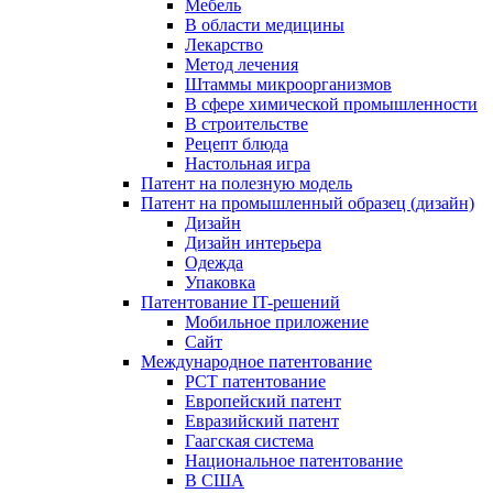
Мебель
В области медицины
Лекарство
Метод лечения
Штаммы микроорганизмов
В сфере химической промышленности
В строительстве
Рецепт блюда
Настольная игра
Патент на полезную модель
Патент на промышленный образец (дизайн)
Дизайн
Дизайн интерьера
Одежда
Упаковка
Патентование IT-решений
Мобильное приложение
Сайт
Международное патентование
PCT патентование
Европейский патент
Евразийский патент
Гаагская система
Национальное патентование
В США