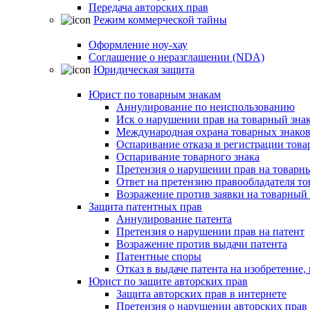
Передача авторских прав
Режим коммерческой тайны
Оформление ноу-хау
Соглашение о неразглашении (NDA)
Юридическая защита
Юрист по товарным знакам
Аннулирование по неиспользованию
Иск о нарушении прав на товарный зна
Международная охрана товарных знако
Оспаривание отказа в регистрации това
Оспаривание товарного знака
Претензия о нарушении прав на товарн
Ответ на претензию правообладателя то
Возражение против заявки на товарный 
Защита патентных прав
Аннулирование патента
Претензия о нарушении прав на патент
Возражение против выдачи патента
Патентные споры
Отказ в выдаче патента на изобретени
Юрист по защите авторских прав
Защита авторских прав в интернете
Претензия о нарушении авторских прав