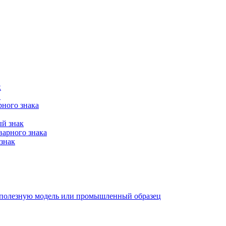
к
в
рного знака
ый знак
варного знака
знак
е, полезную модель или промышленный образец