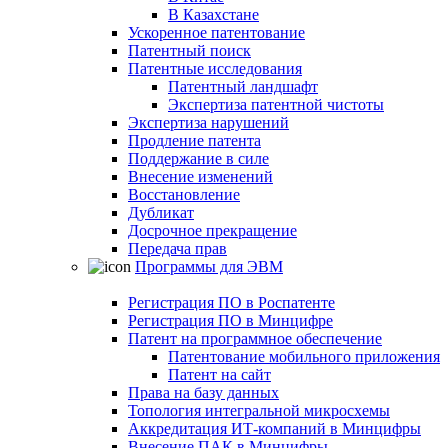
В Казахстане
Ускоренное патентование
Патентный поиск
Патентные исследования
Патентный ландшафт
Экспертиза патентной чистоты
Экспертиза нарушений
Продление патента
Поддержание в силе
Внесение изменений
Восстановление
Дубликат
Досрочное прекращение
Передача прав
Программы для ЭВМ
Регистрация ПО в Роспатенте
Регистрация ПО в Минцифре
Патент на программное обеспечение
Патентование мобильного приложения
Патент на сайт
Права на базу данных
Топология интегральной микросхемы
Аккредитация ИТ-компаний в Минцифры
Внесение ПАК в Минцифры