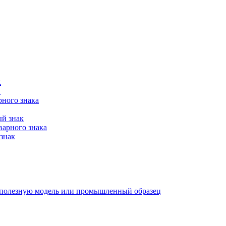
к
в
рного знака
ый знак
варного знака
знак
е, полезную модель или промышленный образец