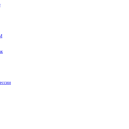
О
М
ак
ессии