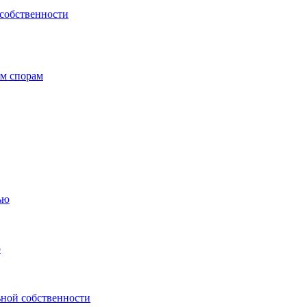
 собственности
ым спорам
ью
о
ьной собственности