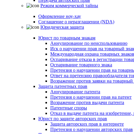
Передача авторских прав
Режим коммерческой тайны
Оформление ноу-хау
Соглашение о неразглашении (NDA)
Юридическая защита
Юрист по товарным знакам
Аннулирование по неиспользованию
Иск о нарушении прав на товарный зна
Международная охрана товарных знако
Оспаривание отказа в регистрации това
Оспаривание товарного знака
Претензия о нарушении прав на товарн
Ответ на претензию правообладателя то
Возражение против заявки на товарный 
Защита патентных прав
Аннулирование патента
Претензия о нарушении прав на патент
Возражение против выдачи патента
Патентные споры
Отказ в выдаче патента на изобретени
Юрист по защите авторских прав
Защита авторских прав в интернете
Претензия о нарушении авторских прав