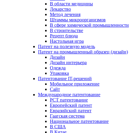
В области медицины
Лекарство
Метод лечения
Штаммы микроорганизмов
В сфере химической промышленности
В строительстве
Рецепт блюда
Настольная игра
Патент на полезную модель
Патент на промышленный образец (дизайн)
Дизайн
Дизайн интерьера
Одежда
Упаковка
Патентование IT-решений
Мобильное приложение
Сайт
Международное патентование
PCT патентование
Европейский патент
Евразийский патент
Гаагская система
Национальное патентование
В США
В Китае