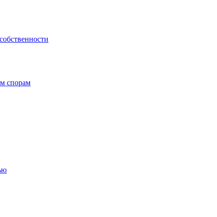
 собственности
ым спорам
ью