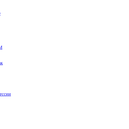
О
М
ак
ессии