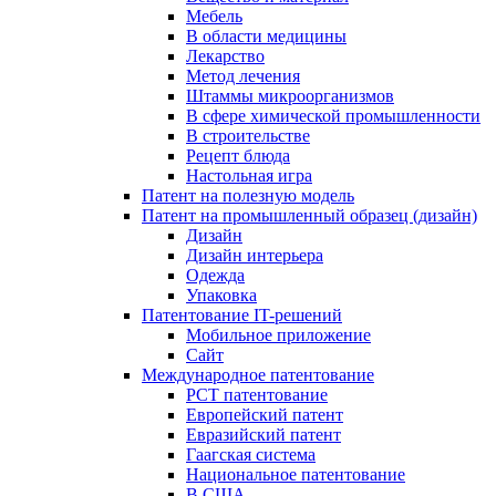
Мебель
В области медицины
Лекарство
Метод лечения
Штаммы микроорганизмов
В сфере химической промышленности
В строительстве
Рецепт блюда
Настольная игра
Патент на полезную модель
Патент на промышленный образец (дизайн)
Дизайн
Дизайн интерьера
Одежда
Упаковка
Патентование IT-решений
Мобильное приложение
Сайт
Международное патентование
PCT патентование
Европейский патент
Евразийский патент
Гаагская система
Национальное патентование
В США