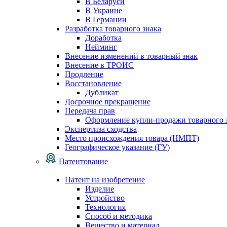
В Беларуси
В Украине
В Германии
Разработка товарного знака
Доработка
Нейминг
Внесение изменений в товарный знак
Внесение в ТРОИС
Продление
Восстановление
Дубликат
Досрочное прекращение
Передача прав
Оформление купли-продажи товарного 
Экспертиза сходства
Место происхождения товара (НМПТ)
Географическое указание (ГУ)
Патентование
Патент на изобретение
Изделие
Устройство
Технология
Способ и методика
Вещество и материал