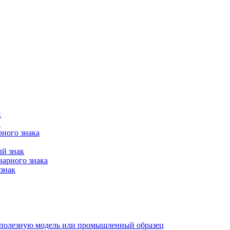
к
в
рного знака
ый знак
варного знака
знак
е, полезную модель или промышленный образец