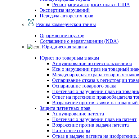
Регистрация авторских прав в США
Экспертиза нарушений
Передача авторских прав
Режим коммерческой тайны
Оформление ноу-хау
Соглашение о неразглашении (NDA)
Юридическая защита
Юрист по товарным знакам
Аннулирование по неиспользованию
Иск о нарушении прав на товарный зна
Международная охрана товарных знако
Оспаривание отказа в регистрации това
Оспаривание товарного знака
Претензия о нарушении прав на товарн
Ответ на претензию правообладателя то
Возражение против заявки на товарный 
Защита патентных прав
Аннулирование патента
Претензия о нарушении прав на патент
Возражение против выдачи патента
Патентные споры
Отказ в выдаче патента на изобретени