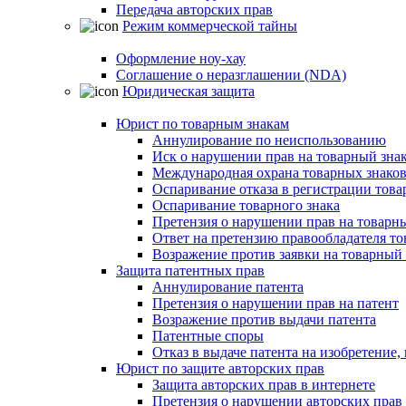
Передача авторских прав
Режим коммерческой тайны
Оформление ноу-хау
Соглашение о неразглашении (NDA)
Юридическая защита
Юрист по товарным знакам
Аннулирование по неиспользованию
Иск о нарушении прав на товарный зна
Международная охрана товарных знако
Оспаривание отказа в регистрации това
Оспаривание товарного знака
Претензия о нарушении прав на товарн
Ответ на претензию правообладателя то
Возражение против заявки на товарный 
Защита патентных прав
Аннулирование патента
Претензия о нарушении прав на патент
Возражение против выдачи патента
Патентные споры
Отказ в выдаче патента на изобретени
Юрист по защите авторских прав
Защита авторских прав в интернете
Претензия о нарушении авторских прав