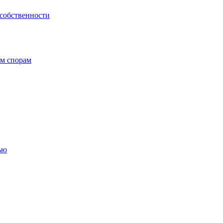
 собственности
ым спорам
ью