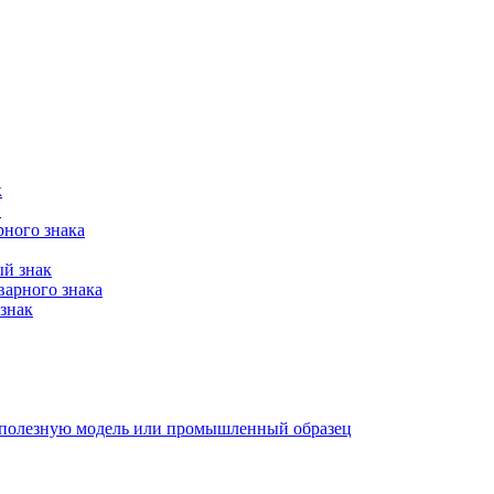
к
в
рного знака
ый знак
варного знака
знак
е, полезную модель или промышленный образец