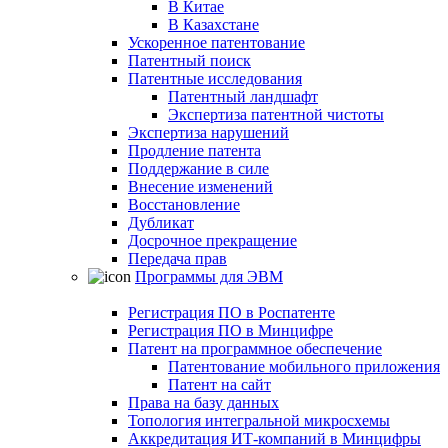
В Китае
В Казахстане
Ускоренное патентование
Патентный поиск
Патентные исследования
Патентный ландшафт
Экспертиза патентной чистоты
Экспертиза нарушений
Продление патента
Поддержание в силе
Внесение изменений
Восстановление
Дубликат
Досрочное прекращение
Передача прав
Программы для ЭВМ
Регистрация ПО в Роспатенте
Регистрация ПО в Минцифре
Патент на программное обеспечение
Патентование мобильного приложения
Патент на сайт
Права на базу данных
Топология интегральной микросхемы
Аккредитация ИТ-компаний в Минцифры