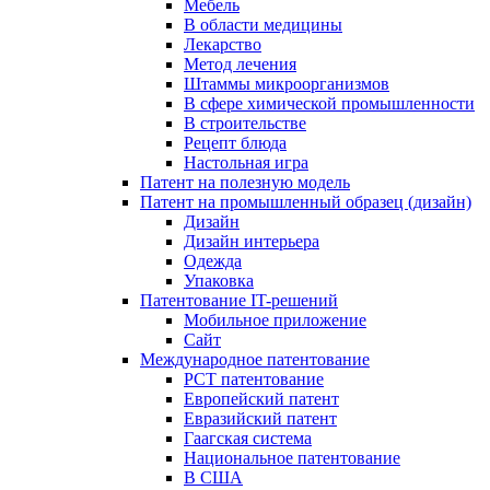
Мебель
В области медицины
Лекарство
Метод лечения
Штаммы микроорганизмов
В сфере химической промышленности
В строительстве
Рецепт блюда
Настольная игра
Патент на полезную модель
Патент на промышленный образец (дизайн)
Дизайн
Дизайн интерьера
Одежда
Упаковка
Патентование IT-решений
Мобильное приложение
Сайт
Международное патентование
PCT патентование
Европейский патент
Евразийский патент
Гаагская система
Национальное патентование
В США