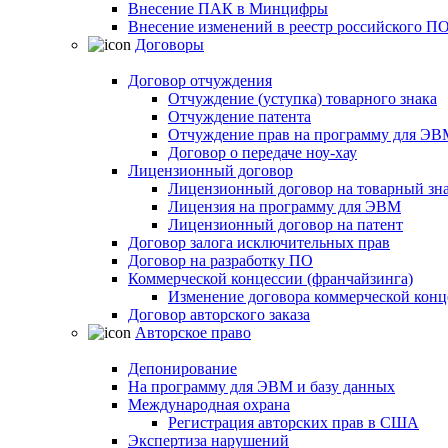
Внесение ПАК в Минцифры
Внесение изменений в реестр российского П
Договоры
Договор отчуждения
Отчуждение (уступка) товарного знака
Отчуждение патента
Отчуждение прав на программу для ЭВ
Договор о передаче ноу-хау
Лицензионный договор
Лицензионный договор на товарный зн
Лицензия на программу для ЭВМ
Лицензионный договор на патент
Договор залога исключительных прав
Договор на разработку ПО
Коммерческой концессии (франчайзинга)
Изменение договора коммерческой конц
Договор авторского заказа
Авторское право
Депонирование
На программу для ЭВМ и базу данных
Международная охрана
Регистрация авторских прав в США
Экспертиза нарушений