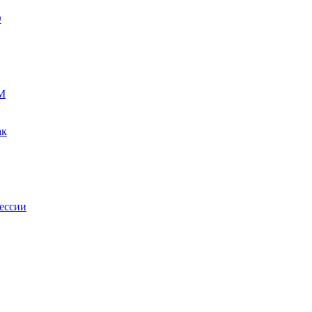
О
М
ак
ессии