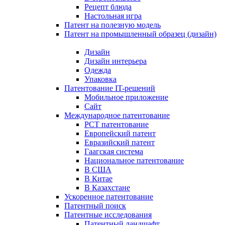
Рецепт блюда
Настольная игра
Патент на полезную модель
Патент на промышленный образец (дизайн)
Дизайн
Дизайн интерьера
Одежда
Упаковка
Патентование IT-решений
Мобильное приложение
Сайт
Международное патентование
PCT патентование
Европейский патент
Евразийский патент
Гаагская система
Национальное патентование
В США
В Китае
В Казахстане
Ускоренное патентование
Патентный поиск
Патентные исследования
Патентный ландшафт