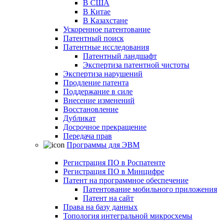
В США
В Китае
В Казахстане
Ускоренное патентование
Патентный поиск
Патентные исследования
Патентный ландшафт
Экспертиза патентной чистоты
Экспертиза нарушений
Продление патента
Поддержание в силе
Внесение изменений
Восстановление
Дубликат
Досрочное прекращение
Передача прав
Программы для ЭВМ
Регистрация ПО в Роспатенте
Регистрация ПО в Минцифре
Патент на программное обеспечение
Патентование мобильного приложения
Патент на сайт
Права на базу данных
Топология интегральной микросхемы