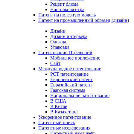
Рецепт блюда
Настольная игра
Патент на полезную модель
Патент на промышленный образец (дизайн)
Дизайн
Дизайн интерьера
Одежда
Упаковка
Патентование IT-решений
Мобильное приложение
Сайт
Международное патентование
PCT патентование
Европейский патент
Евразийский патент
Гаагская система
Национальное патентование
В США
В Китае
В Казахстане
Ускоренное патентование
Патентный поиск
Патентные исследования
Патентный ландшафт