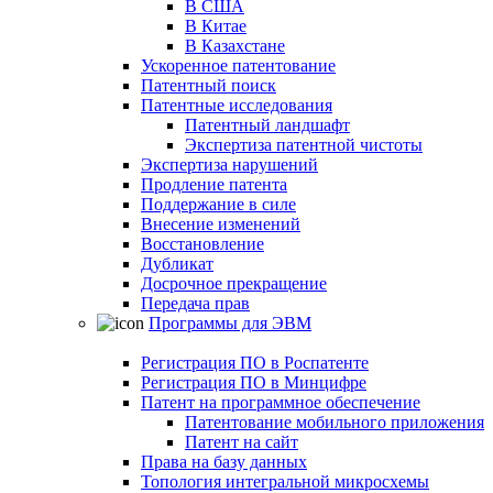
В США
В Китае
В Казахстане
Ускоренное патентование
Патентный поиск
Патентные исследования
Патентный ландшафт
Экспертиза патентной чистоты
Экспертиза нарушений
Продление патента
Поддержание в силе
Внесение изменений
Восстановление
Дубликат
Досрочное прекращение
Передача прав
Программы для ЭВМ
Регистрация ПО в Роспатенте
Регистрация ПО в Минцифре
Патент на программное обеспечение
Патентование мобильного приложения
Патент на сайт
Права на базу данных
Топология интегральной микросхемы