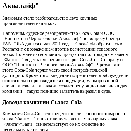
Аквалайф"
Знаковым стало разбирательство двух крупных
производителей напитков.
Напомним, судебное разбирательство Coca-Cola и ООО
"Напитки из Черноголовки-Аквалайф" по вопросу бренда
FANTOLA длится с мая 2021 года – Coca-Cola обратилась в
Роспатент с возражением против регистрации товарного
знака. По мнению компании, продукция под товарным знаком
"Фантола" ведет к смешению товаров Coca-Cola Company и
ООО "Напитки из Черноголовки-Аквалайф". В результате
этого Coca-Cola теряет часть своей потребительской
аудитории. Кроме того, введение потребителей в заблуждение
относительно производителя продукции, маркированной
спорным товарным знаком, создает репутационные риски для
компании – такую позицию заявитель выразил в суде.
Доводы компании Cьаoca-Cola
Компания Coca-Cola считает, что анализ спорного товарного
знака "Фантола" и противопоставленных товарных знаков
"Фанта"/"Fanta" свидетельствует об их сходстве по
нескольким критериям: