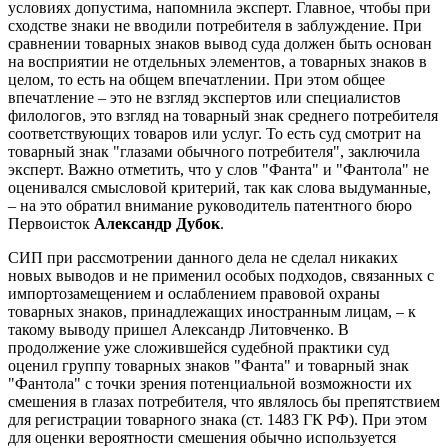
условиях допустима, напомнила эксперт. Главное, чтобы при
сходстве знаки не вводили потребителя в заблуждение. При
сравнении товарных знаков вывод суда должен быть основан
на восприятии не отдельных элементов, а товарных знаков в
целом, то есть на общем впечатлении. При этом общее
впечатление – это не взгляд экспертов или специалистов
филологов, это взгляд на товарный знак среднего потребителя
соответствующих товаров или услуг. То есть суд смотрит на
товарный знак "глазами обычного потребителя", заключила
эксперт. Важно отметить, что у слов "Фанта" и "Фантола" не
оценивался смысловой критерий, так как слова выдуманные,
– на это обратил внимание руководитель патентного бюро
Первоисток
Александр Дубок
.
СИП при рассмотрении данного дела не сделал никаких
новых выводов и не применил особых подходов, связанных с
импортозамещением и ослаблением правовой охраны
товарных знаков, принадлежащих иностранным лицам, – к
такому выводу пришел Александр Литовченко. В
продолжение уже сложившейся судебной практики суд
оценил группу товарных знаков "Фанта" и товарный знак
"Фантола" с точки зрения потенциальной возможности их
смешения в глазах потребителя, что являлось бы препятствием
для регистрации товарного знака (ст. 1483 ГК РФ). При этом
для оценки вероятности смешения обычно используется