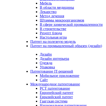
Мебель
В области медицины
Лекарство
Метод лечения
Штаммы микроорганизмов
В сфере химической промышленности
В строительстве
Рецепт блюда
Настольная игра
Патент на полезную модель
Патент на промышленный образец (дизайн)
Дизайн
Дизайн интерьера
Одежда
Упаковка
Патентование IT-решений
Мобильное приложение
Сайт
Международное патентование
PCT патентование
Европейский патент
Евразийский патент
Гаагская система
Национальное патентование