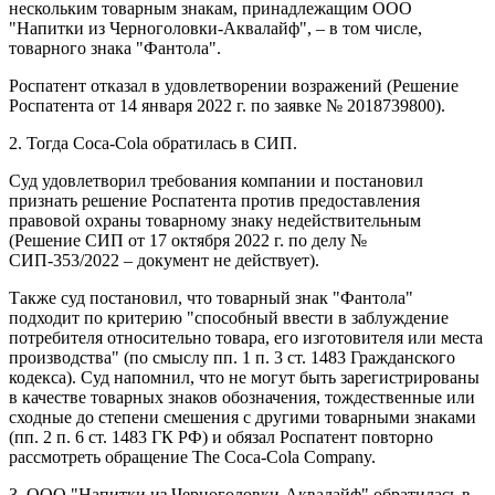
нескольким товарным знакам, принадлежащим ООО
"Напитки из Черноголовки-Аквалайф", – в том числе,
товарного знака "Фантола".
Роспатент отказал в удовлетворении возражений (Решение
Роспатента от 14 января 2022 г. по заявке № 2018739800).
2. Тогда Coca-Cola обратилась в СИП.
Суд удовлетворил требования компании и постановил
признать решение Роспатента против предоставления
правовой охраны товарному знаку недействительным
(Решение СИП от 17 октября 2022 г. по делу №
СИП-353/2022 – документ не действует).
Также суд постановил, что товарный знак "Фантола"
подходит по критерию "способный ввести в заблуждение
потребителя относительно товара, его изготовителя или места
производства" (по смыслу пп. 1 п. 3 ст. 1483 Гражданского
кодекса). Суд напомнил, что не могут быть зарегистрированы
в качестве товарных знаков обозначения, тождественные или
сходные до степени смешения с другими товарными знаками
(пп. 2 п. 6 ст. 1483 ГК РФ) и обязал Роспатент повторно
рассмотреть обращение The Coca-Cola Company.
3. ООО "Напитки из Черноголовки-Аквалайф" обратилась в