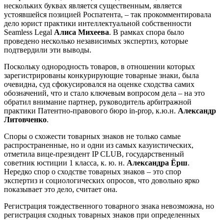
нескольких буквах является существенным, является
устоявшейся позицией Роспатента, – так прокомментировала
дело юрист практики интеллектуальной собственности
Seamless Legal
Алиса Михеева
. В рамках спора было
проведено несколько независимых экспертиз, которые
подтвердили эти выводы.
Поскольку однородность товаров, в отношении которых
зарегистрированы конкурирующие товарные знаки, была
очевидна, суд сфокусировался на оценке сходства самих
обозначений, что и стало ключевым вопросом дела – на это
обратил внимание партнер, руководитель арбитражной
практики Патентно-правового бюро in-prop, к.ю.н.
Александр
Литовченко
.
Споры о схожести товарных знаков не только самые
распространенные, но и одни из самых казуистических,
отметила вице-президент IP CLUB, государственный
советник юстиции 1 класса, к. ю. н.
Александра Ёрш
.
Нередко спор о сходстве товарных знаков – это спор
экспертиз и социологических опросов, что довольно ярко
показывает это дело, считает она.
Регистрация тождественного товарного знака невозможна, но
регистрация сходных товарных знаков при определенных