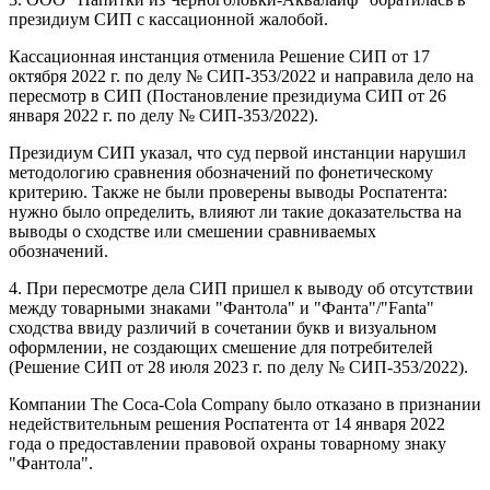
президиум СИП с кассационной жалобой.
Кассационная инстанция отменила Решение СИП от 17
октября 2022 г. по делу № СИП-353/2022 и направила дело на
пересмотр в СИП (Постановление президиума СИП от 26
января 2022 г. по делу № СИП-353/2022).
Президиум СИП указал, что суд первой инстанции нарушил
методологию сравнения обозначений по фонетическому
критерию. Также не были проверены выводы Роспатента:
нужно было определить, влияют ли такие доказательства на
выводы о сходстве или смешении сравниваемых
обозначений.
4. При пересмотре дела СИП пришел к выводу об отсутствии
между товарными знаками "Фантола" и "Фанта"/"Fanta"
сходства ввиду различий в сочетании букв и визуальном
оформлении, не создающих смешение для потребителей
(Решение СИП от 28 июля 2023 г. по делу № СИП-353/2022).
Компании The Coca-Cola Company было отказано в признании
недействительным решения Роспатента от 14 января 2022
года о предоставлении правовой охраны товарному знаку
"Фантола".