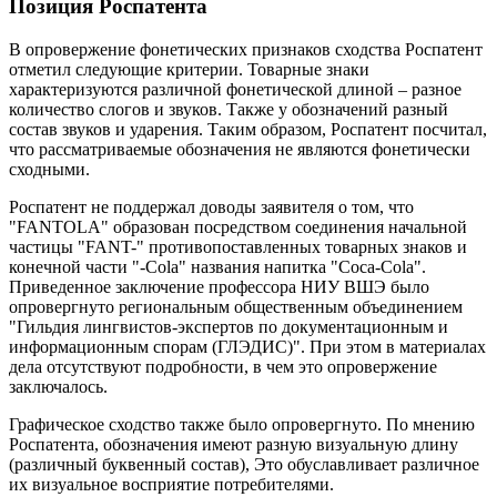
Позиция Роспатента
В опровержение фонетических признаков сходства Роспатент
отметил следующие критерии. Товарные знаки
характеризуются различной фонетической длиной – разное
количество слогов и звуков. Также у обозначений разный
состав звуков и ударения. Таким образом, Роспатент посчитал,
что рассматриваемые обозначения не являются фонетически
сходными.
Роспатент не поддержал доводы заявителя о том, что
"FANTOLA" образован посредством соединения начальной
частицы "FANT-" противопоставленных товарных знаков и
конечной части "-Cola" названия напитка "Coca-Cola".
Приведенное заключение профессора НИУ ВШЭ было
опровергнуто региональным общественным объединением
"Гильдия лингвистов-экспертов по документационным и
информационным спорам (ГЛЭДИС)". При этом в материалах
дела отсутствуют подробности, в чем это опровержение
заключалось.
Графическое сходство также было опровергнуто. По мнению
Роспатента, обозначения имеют разную визуальную длину
(различный буквенный состав), Это обуславливает различное
их визуальное восприятие потребителями.