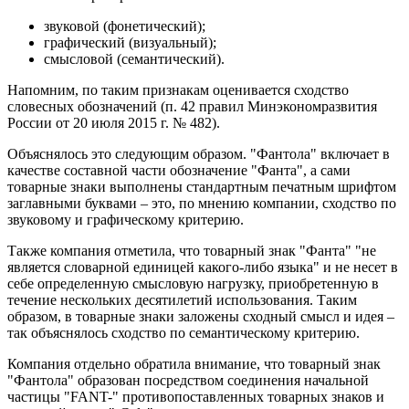
звуковой (фонетический);
графический (визуальный);
смысловой (семантический).
Напомним, по таким признакам оценивается сходство
словесных обозначений (п. 42 правил Минэкономразвития
России от 20 июля 2015 г. № 482).
Объяснялось это следующим образом. "Фантола" включает в
качестве составной части обозначение "Фанта", а сами
товарные знаки выполнены стандартным печатным шрифтом
заглавными буквами – это, по мнению компании, сходство по
звуковому и графическому критерию.
Также компания отметила, что товарный знак "Фанта" "не
является словарной единицей какого-либо языка" и не несет в
себе определенную смысловую нагрузку, приобретенную в
течение нескольких десятилетий использования. Таким
образом, в товарные знаки заложены сходный смысл и идея –
так объяснялось сходство по семантическому критерию.
Компания отдельно обратила внимание, что товарный знак
"Фантола" образован посредством соединения начальной
частицы "FANT-" противопоставленных товарных знаков и