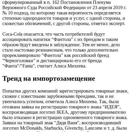
сформулированный в п. 162 Постановления Пленума
Верховного Суда Российской Федерации от 23 апреля 2019 г.
№ 10 подход, по которому такая вероятность определяется
степенью однородности товаров и услуг, с одной стороны, и
схожестью обозначений, с другой стороны, отметил эксперт.
Coca-Cola опасается, что часть потребителей будут
ассоциировать напитки "Фантола" с их брендом и таким
образом будут введены в заблуждение. Тем не менее, дело
стало настолько резонансным, что только дополнительно
прорекламировало "Фантола" как российский бренд
"Черноголовки" и дистанцировало его от бренда
"Фанта"/"Fanta", считает Алиса Михеева.
Тренд на импортозамещение
Попытки других компаний зарегистрировать товарные знаки,
схожие с известными зарубежными брендами, так и не
увенчались успехом, отметила Алиса Михеева. Так, была
отозвана заявка на регистрацию товарного знака "ИДЕЯ",
воспроизводящая логотип IKEA, другому предпринимателю
было отказано в регистрации одноименного товарного знака.
Заявки на товарный знак "Дядя Ваня", воспроизводивший
логотип McDonalds, Starbucks, Givenchy, Lancome и т. д. были