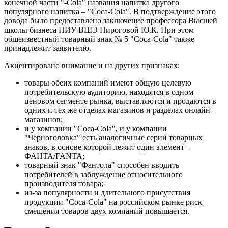
конечной части "-Сola" названия напитка другого
популярного напитка – "Coca-Cola". В подтверждение этого
довода было предоставлено заключение профессора Высшей
школы бизнеса НИУ ВШЭ Пироговой Ю.К. При этом
общеизвестный товарный знак № 5 "Coca-Cola" также
принадлежит заявителю.
Акцентировано внимание и на других признаках:
товары обеих компаний имеют общую целевую
потребительскую аудиторию, находятся в одном
ценовом сегменте рынка, выставляются и продаются в
одних и тех же отделах магазинов и разделах онлайн-
магазинов;
и у компании "Coca-Cola", и у компании
"Черноголовка" есть аналогичные серии товарных
знаков, в основе которой лежит один элемент –
ФАНТА/FANTA;
товарный знак "Фантола" способен вводить
потребителей в заблуждение относительного
производителя товара;
из-за популярности и длительного присутствия
продукции "Coca-Cola" на российском рынке риск
смешения товаров двух компаний повышается.